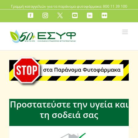
Γραμμή καταγγελιών για τα παράνομα φυτοφάρμακα: 800 11 39 100
FB
instagram
X
YouTube
LinkedIn
Flickr
Προστατεύστε την υγεία και
τη σοδειά σας