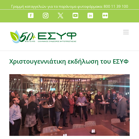
Γραμμή καταγγελιών για τα παράνομα φυτοφάρμακα: 800 11 39 100
FB
instagram
X
YouTube
LinkedIn
Flickr
Xριστουγεννιάτικη εκδήλωση του ΕΣΥΦ