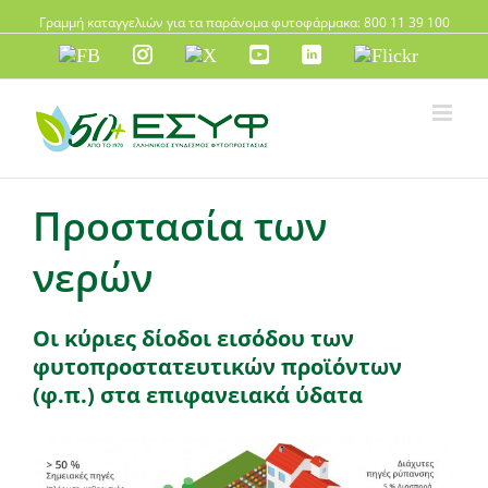
Γραμμή καταγγελιών για τα παράνομα φυτοφάρμακα: 800 11 39 100
FB
instagram
X
YouTube
LinkedIn
Flickr
Προστασία των
νερών
Οι κύριες δίοδοι εισόδου των
φυτοπροστατευτικών προϊόντων
(φ.π.)
στα επιφανειακά ύδατα