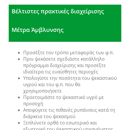
Βέλτιστες πρακτικές διαχείρισης
Μέτρα Άμβλυνσης
Προσέξτε τον τρόπο μεταφοράς των φ.π.
Πριν ψεκάσετε σχεδιάστε κατάλληλο
πρόγραμμα διαχείρισης και προσέξτε
ιδιαίτερα τις ευαίσθητες περιοχές
Υπολογίστε την ποσότητα του ψεκαστικού
υγρού και του φ.π. που θα
χρησιμοποιήσετε
Προετοιμάστε το ψεκαστικό υγρό με
προσοχή
Αποφύγετε τις πιθανές ρυπάνσεις κατά τη
διάρκεια του ψεκασμού
Ξεπλύνετε ορθά το εσωτερικό και
εξωτερικό του ψεκαστικού μηχανήματος