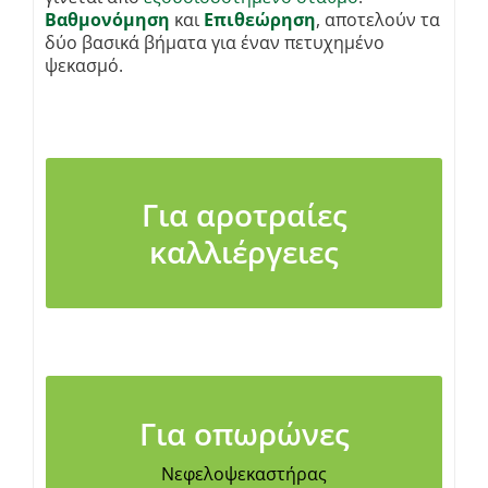
Βαθμονόμηση
και
Επιθεώρηση
, αποτελούν τα
δύο βασικά βήματα για έναν πετυχημένο
ψεκασμό.
Οδηγίες
Για αροτραίες
καλλιέργειες
Βίντεο
Οδηγίες
Για οπωρώνες
Βίντεο
Νεφελοψεκαστήρας